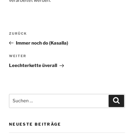
verarbeitet werden.
Beitragsnavigation
Vorheriger
ZURÜCK
Beitrag
Immer noch do (Kasalla)
Nächster
WEITER
Beitrag
Leechterkette üverall
Suchen
Suche
nach:
NEUESTE BEITRÄGE