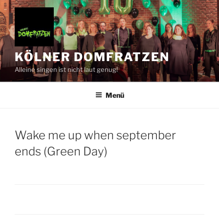
Zum
Inhalt
springen
KÖLNER DOMFRATZEN
Alleine singen ist nicht laut genug!
Menü
Wake me up when september
ends (Green Day)