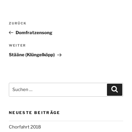
Beitragsnavigation
Vorheriger
ZURÜCK
Beitrag
Domfratzensong
Nächster
WEITER
Beitrag
Stääne (Klüngelköpp)
Suchen
Suche
nach:
NEUESTE BEITRÄGE
Chorfahrt 2018