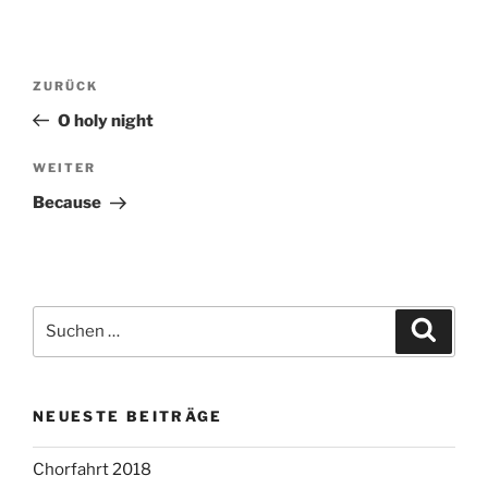
Beitragsnavigation
Vorheriger
ZURÜCK
Beitrag
O holy night
Nächster
WEITER
Beitrag
Because
Suchen
Suche
nach:
NEUESTE BEITRÄGE
Chorfahrt 2018