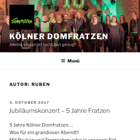
Zum
Inhalt
springen
KÖLNER DOMFRATZEN
Alleine singen ist nicht laut genug!
Menü
AUTOR:
RUBEN
VERÖFFENTLICHT
3. OKTOBER 2017
AM
Jubiläumskonzert – 5 Jahre Fratzen
5 Jahre Kölner Domfratzen….
Was für ein grandioser Abend!!!
Mit Pauken und Trompeten, oder in unserem Fall