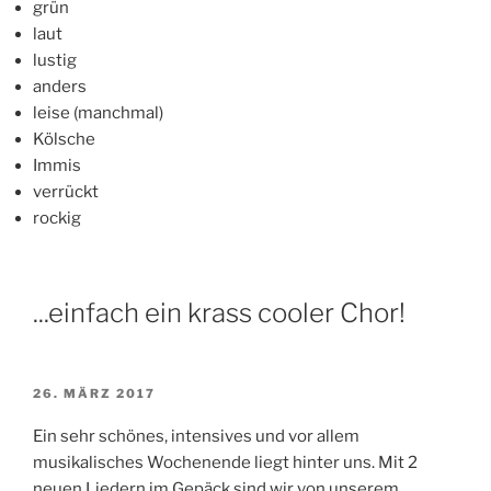
grün
laut
lustig
anders
leise (manchmal)
Kölsche
Immis
verrückt
rockig
...einfach ein krass cooler Chor!
VERÖFFENTLICHT
26. MÄRZ 2017
AM
Ein sehr schönes, intensives und vor allem
musikalisches Wochenende liegt hinter uns. Mit 2
neuen Liedern im Gepäck sind wir von unserem